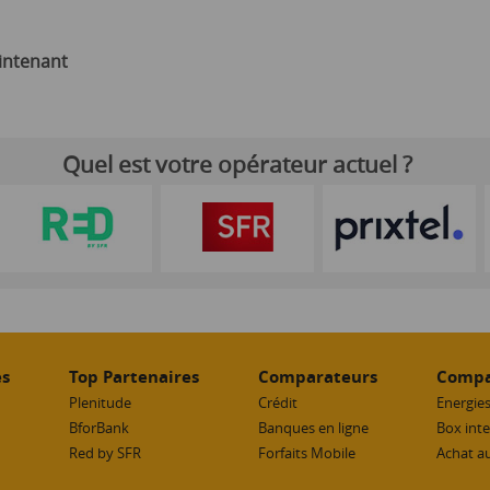
intenant
Quel est votre opérateur actuel ?
es
Top Partenaires
Comparateurs
Compa
Plenitude
Crédit
Energie
BforBank
Banques en ligne
Box int
Red by SFR
Forfaits Mobile
Achat a