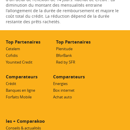
diminution du montant des mensualités entraine
l'allongement de la durée de remboursement et majore le
coût total du crédit. La réduction dépend de la durée
restante des prêts rachetés.
Top Partenaires
Top Partenaires
Cetelem
Plenitude
Cofidis
BforBank
Younited Credit
Red by SFR
Comparateurs
Comparateurs
Crédit
Energies
Banques en ligne
Box internet
Forfaits Mobile
Achat auto
les + Comparakoo
Conseils & actualités