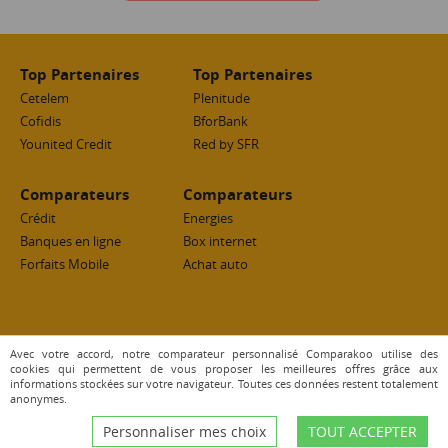
Top Partenaires
Top Partenaires
Cetelem
Plenitude
Cofidis
BforBank
Younited Credit
Red by SFR
Comparateurs
Comparateurs
Crédit
Energies
Banques en ligne
Box internet
Forfaits Mobile
Achat auto
les + Comparakoo
Avec votre accord, notre comparateur personnalisé Comparakoo utilise des
cookies qui permettent de vous proposer les meilleures offres grâce aux
Conseils & actualités
informations stockées sur votre navigateur. Toutes ces données restent totalement
Guide crédit consommation
anonymes.
Personnaliser mes choix
TOUT ACCEPTER