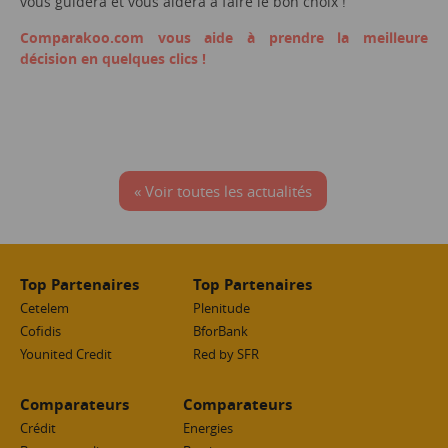
vous guidera et vous aidera à faire le bon choix !
Comparakoo.com vous aide à prendre la meilleure
décision en quelques clics !
« Voir toutes les actualités
Top Partenaires
Top Partenaires
Cetelem
Plenitude
Cofidis
BforBank
Younited Credit
Red by SFR
Comparateurs
Comparateurs
Crédit
Energies